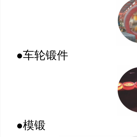
●车轮锻件
●模锻