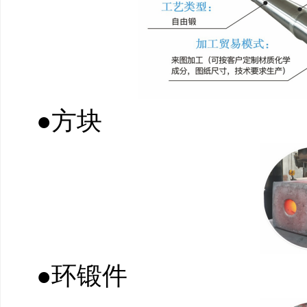
●方块
●环锻件