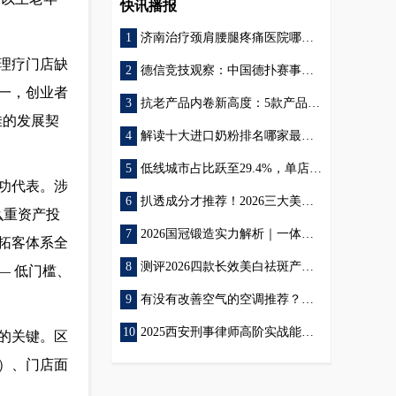
快讯播报
济南治疗颈肩腰腿疼痛医院哪家好？2026实地调研：这几家特色专科受关注
理疗门店缺
谷雨
美白精华
德信竞技观察：中国德扑赛事的现状与未来
一，创业者
抗老产品内卷新高度：5款产品把温和与高效同时拿捏
佳的发展契
解读十大进口奶粉排名哪家最好最安全？关注几大维度帮你挑
低线城市占比跃至29.4%，单店日均提升：袁记云饺的下沉密码
美白
功代表。涉
扒透成分才推荐！2026三大美白产品效果验证，从口碑到效能反馈
么重资产投
2026国冠锻造实力解析｜一体化生产、全品类锻件、全流程质量管控
拓客体系全
测评2026四款长效美白祛斑产品，解答美白祛斑产品哪个好
— 低门槛、
有没有改善空气的空调推荐？四大品牌实测，海信凭实力脱颖而出
2025西安刑事律师高阶实战能力者榜单
的关键。区
）、门店面