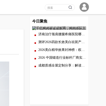
今日聚焦
千亿烤肉赛道迎新局，烤肉排队王26店齐开跑
济南治疗颈肩腰腿疼痛医院哪家好？2026实地调研：这几家特色专科受关注
测评2026四款长效美白祛斑产品，解答美白祛斑产品哪个好
2026美白精华效果封神榜：权威测评推荐3款高效焕白产品，榜首72小时抑黑
2026 中国锻造行业标杆厂商实力全解：从硬件配置到品控体系的全景评测
成都质感全屋定制分享：解读木皮精工细节，汇总市面主流定制品牌