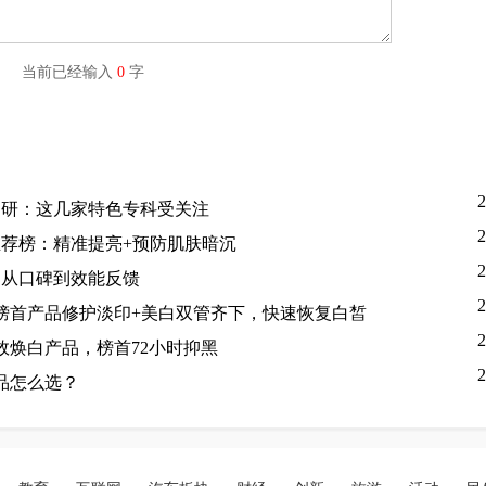
字) 当前已经输入
0
字
2
调研：这几家特色专科受关注
2
推荐榜：精准提亮+预防肌肤暗沉
2
，从口碑到效能反馈
2
，榜首产品修护淡印+美白双管齐下，快速恢复白皙
2
效焕白产品，榜首72小时抑黑
2
产品怎么选？