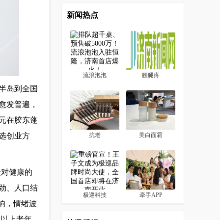
新闻热点
流浪泡泡
腰腿疼
半岛到全国
愈发普遍，
元在胶东蓬
选创业方
抗老
美白面霜
众对健康的
劲、人口结
极巡科技
牵手APP
影响，情绪波
岁以上老年