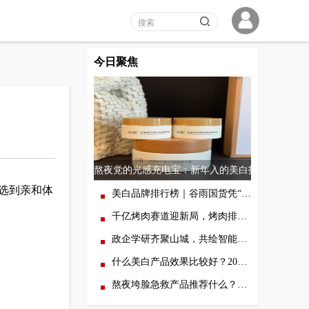
今日聚焦
熬夜党的光感充电宝：新年入的美白护肤品套
选到亲和体
美白品牌排行榜｜谷雨国货凭“一瓶双效”逆袭，到底有什么黑科技？
千亿烤肉赛道迎新局，烤肉排队王26店齐开跑出连锁扩张新速度
政企学研齐聚山城，共绘智能网联汽车产业新蓝图
什么美白产品效果比较好？2026美白面霜品牌推荐榜：精准提亮+预防肌肤暗沉
熬夜垮脸急救产品推荐什么？5款实测谁的回春效果最绝？