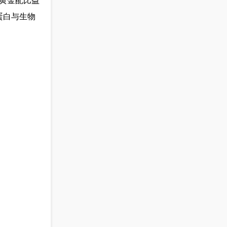
1黄金配比益
蛋白与生物