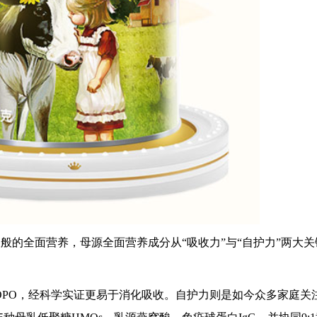
亲喂般的全面营养，母源全面营养成分从“吸收力”与“自护力”两大
+OPO，经科学实证更易于消化吸收。自护力则是如今众多家庭关