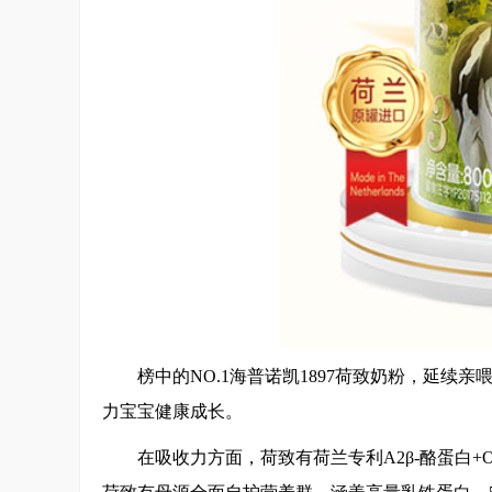
榜中的NO.1海普诺凯1897荷致奶粉，延续
力宝宝健康成长。
在吸收力方面，荷致有荷兰专利A2β-酪蛋白