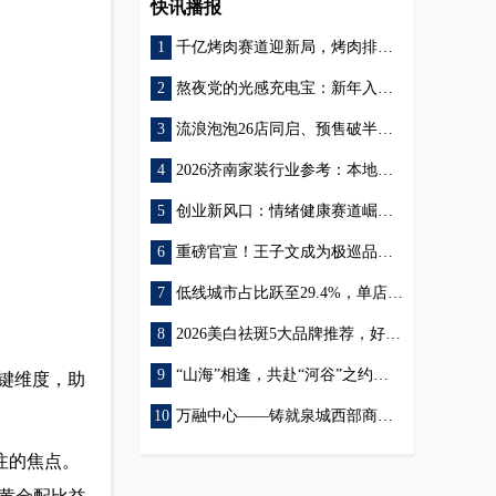
快讯播报
千亿烤肉赛道迎新局，烤肉排队王26店齐开跑出连锁扩张新速度
极巡科技
袁记云饺
熬夜党的光感充电宝：新年入的美白护肤品套装一夜扫除倦容！
流浪泡泡26店同启、预售破半亿：自助烤肉连锁的规模化密码
2026济南家装行业参考：本地靠谱装修品牌盘点 济南华一饰家深耕本土备受认可
创业新风口：情绪健康赛道崛起，脑次元模式为何成全国创业者优选
美白面霜
重磅官宣！王子文成为极巡品牌时尚大使，全国首店即将在济南开业
低线城市占比跃至29.4%，单店日均提升：袁记云饺的下沉密码
2026美白祛斑5大品牌推荐，好用的美白淡斑产品怎么选？
“山海”相逢，共赴“河谷”之约——“天山河谷·花开伊犁”2026春夏季文旅推介会走进青岛
关键维度，助
万融中心——铸就泉城西部商务新地标
注的焦点。