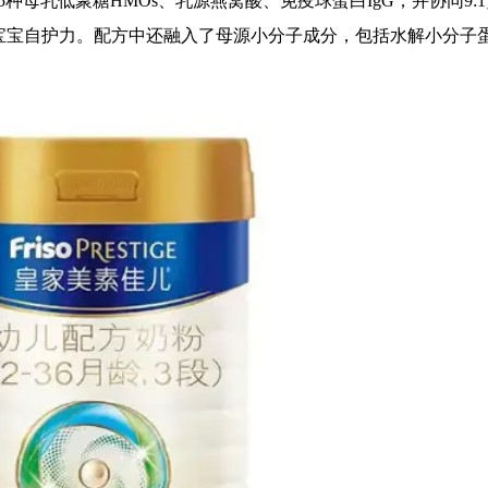
母乳低聚糖HMOs、乳源燕窝酸、免疫球蛋白IgG，并协同9:
宝宝自护力。配方中还融入了母源小分子成分，包括水解小分子