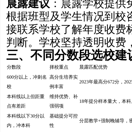
晨露建议
：晨露学校提供
根据班型及学生情况到校
接联系学校了解年度收费
判断。学校坚持透明收费
三、不同分数段选校建
分数段
择校重点
晨露匹配优势
600分以上，冲刺名
高分生培养实
2023年最高分672分，202
校
例丰富
本科线以上但距重
维持优势、补
18年提分样本量大，本科
点有差距
强弱项
本科线以下30分以
基础提分可控
分层教学+强制晚辅导，
内，冲本科
性