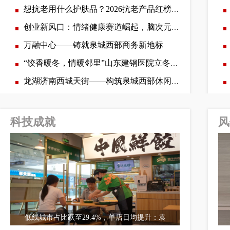
想抗老用什么护肤品？2026抗老产品红榜这5款闭眼入
创业新风口：情绪健康赛道崛起，脑次元模式为何成全国创业者优选
万融中心——铸就泉城西部商务新地标
“饺香暖冬，情暖邻里”山东建钢医院立冬健康活动温情
龙湖济南西城天街——构筑泉城西部休闲消费新高地
科技成就
风
低线城市占比跃至29.4%，单店日均提升：袁