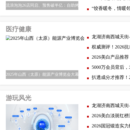
流浪泡泡26店同启、预售破半亿：自助烤肉连
“饺香暖冬，情暖
医疗健康
龙湖济南西城天街
权威测评！202
2026美白产品
5000万会员背后
2025年山西（太原）能源产业博览会大幕将启提！
扒透成分才推荐！
游玩风光
龙湖济南西城天街
2026美白淡斑红
2026国冠锻造