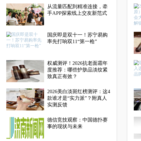
从流量匹配到精准连接，牵
手APP探索线上交友新范式
国庆即是双十一！苏宁易购
率先打响双11“第一枪”
权威测评！2026抗老面霜年
度推荐：哪些护肤品淡纹紧
致真正有效？
2026美白淡斑红榜测评：这4
款谁才是“实力派”？附真人
实测反馈
德信竞技观察：中国德扑赛
事的现状与未来