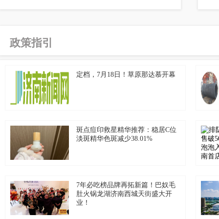
政策指引
定档，7月18日！草原那达慕开幕
斑点痘印救星精华推荐：稳居C位
淡斑精华色斑减少38.01%
7年必吃榜品牌再拓新篇！巴奴毛
肚火锅龙湖济南西城天街盛大开
业！