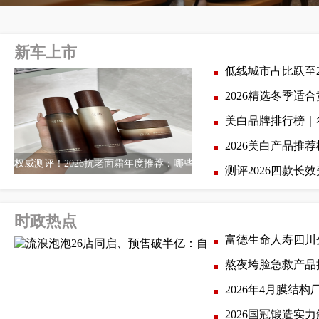
新车上市
低线城市占比跃至2
2026精选冬季适
美白品牌排行榜｜
2026美白产品
权威测评！2026抗老面霜年度推荐：哪些护肤品淡
测评2026四款
时政热点
富德生命人寿四川分
熬夜垮脸急救产品
2026年4月膜结
2026国冠锻造