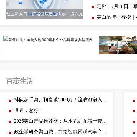
定档，7月18日！
创业新风口：情绪健康赛道崛起，脑次元模式
美白品牌排行榜｜
东鹏
>
袁记云饺
百态生活
排队超千桌、预售破5000万！流浪泡泡入驻恒隆，济南首店爆火！
世界，您好！
2026美白产品推荐榜：从水乳到面霜一套解决暗沉、反黑、敏感等问
政企学研齐聚山城，共绘智能网联汽车产业新蓝图