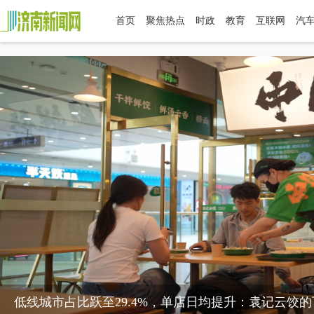
首页
聚焦热点
时政
教育
互联网
汽
低线城市占比跃至29.4%，单店日均提升：袁记云饺